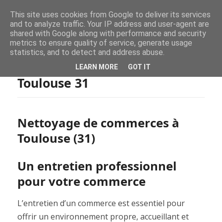
This site uses cookies from Google to deliver its services
and to analyze traffic. Your IP address and user-agent are
shared with Google along with performance and security
metrics to ensure quality of service, generate usage
statistics, and to detect and address abuse.
Nettoyage commerces
LEARN MORE
GOT IT
Toulouse 31
Nettoyage de commerces à
Toulouse (31)
Un entretien professionnel
pour votre commerce
L’entretien d’un commerce est essentiel pour
offrir un environnement propre, accueillant et