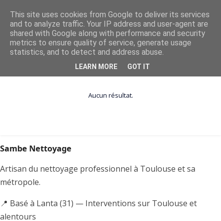
This site uses cookies from Google to deliver its services
and to analyze traffic. Your IP address and user-agent are
shared with Google along with performance and security
metrics to ensure quality of service, generate usage
statistics, and to detect and address abuse.
Affichage des articles associés au libellé
A-PROPOS
Tout afficher
LEARN MORE
GOT IT
Aucun résultat.
Sambe Nettoyage
Artisan du nettoyage professionnel à Toulouse et sa
métropole.
📍 Basé à Lanta (31) — Interventions sur Toulouse et
alentours