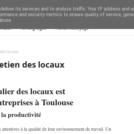
eliver its services and to analyze traffic. Your IP address and 
ormance and security metrics to ensure quality of service, gen
abuse.
ntact
Témoignages
Fiches nettoyage
 des locaux
retien des locaux
lier des locaux est
ntreprises à Toulouse
 la productivité
 attentives à la qualité de leur environnement de travail. Un